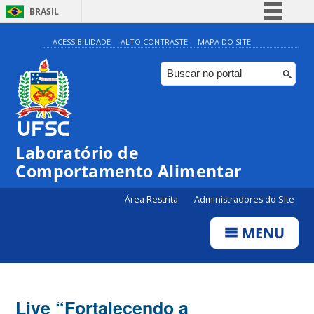
BRASIL
Simplifique!
ACESSIBILIDADE
ALTO CONTRASTE
MAPA DO SITE
Comunica BR
Participe
Acesso à informação
Legislação
Laboratório de
Canais
Comportamento Alimentar
Área Restrita
Administradores do Site
MENU
Live “Fortalecendo a