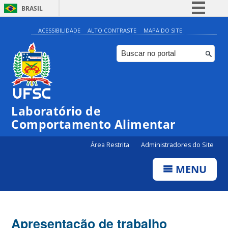
BRASIL
Simplifique!
ACESSIBILIDADE
ALTO CONTRASTE
MAPA DO SITE
Comunica BR
Participe
Acesso à informação
Legislação
Laboratório de
Canais
Comportamento Alimentar
Área Restrita
Administradores do Site
MENU
Apresentação de trabalho