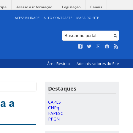
cipe
Acesso à informação
Legislação
Canais
ACESSIBILIDADE
ALTO CONTRASTE
MAPA DO SITE
Área Restrita
Administradores do Site
Destaques
a a
CAPES
CNPq
FAPESC
PPGN