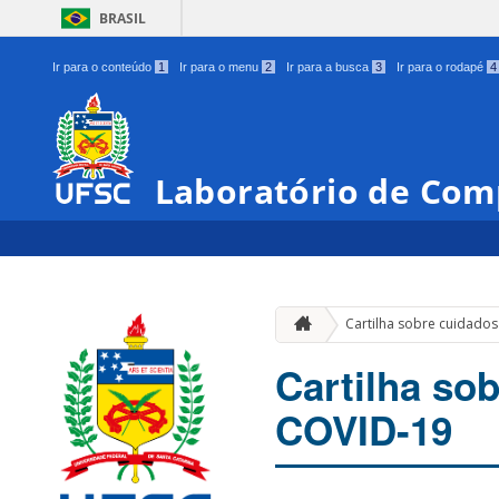
BRASIL
Ir para o conteúdo
1
Ir para o menu
2
Ir para a busca
3
Ir para o rodapé
4
Laboratório de Co
Cartilha sobre cuidados
Cartilha so
COVID-19