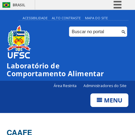
BRASIL
Simplifique!
ACESSIBILIDADE
ALTO CONTRASTE
MAPA DO SITE
Comunica BR
Participe
Acesso à informação
Legislação
Laboratório de
Canais
Comportamento Alimentar
Área Restrita
Administradores do Site
MENU
CAAFE