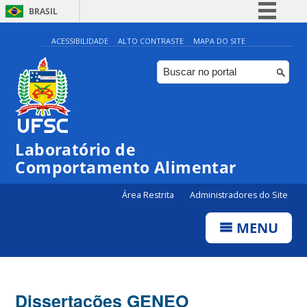
BRASIL
Simplifique!
ACESSIBILIDADE
ALTO CONTRASTE
MAPA DO SITE
Comunica BR
Participe
Acesso à informação
Legislação
Laboratório de
Canais
Comportamento Alimentar
Área Restrita
Administradores do Site
MENU
Dissertações GENEO