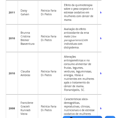
Efeito da quimioterapia
sobre o peso corporal e o
Daisy
Patricia Faria
2011
estresse oxidativo em
http://www.t
Galvan
Di Pietro
mulheres com câncer de
mama.
Avaliação do efeito
Brunna
antioxidante da erva
Cristina
Patricia Faria
mate (
ilex
2010
http://www.t
Bremer
Di Pietro
paraguariensis
) em
Boaventura
indivíduos com
dislipidemia.
Alterações
antropométricas e no
consumo alimentar de
frutas, legumes,
Claudia
Patricia Faria
verduras, leguminosas,
2010
http://www.t
Ambrosi
Di Pietro
energia, fibras e
nutrientes em mulheres
após o tratamento do
câncer de mama,
Florianópolis, SC.
Características sócio-
Francilene
demográficas,
Gracieli
Patrícia Faria
reprodutivas, clínicas,
2008
http://www.t
Kunradi
Di Pietro
nutricionais e de estresse
Vieira
oxidativo de mulheres
com câncer de mama.