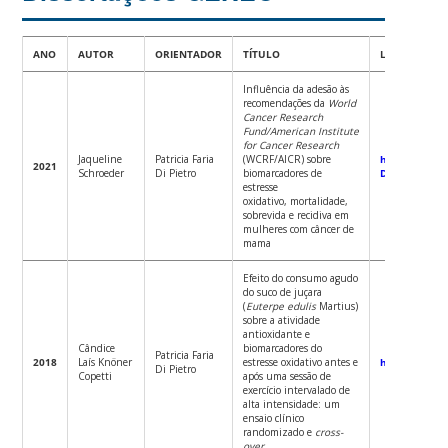
ANO
AUTOR
ORIENTADOR
TÍTULO
LINK
Influência da adesão às
recomendações da
World
Cancer Research
Fund/American
Institute
for Cancer Research
Jaqueline
Patricia Faria
(WCRF/AICR) sobre
https://repo
2021
Schroeder
Di Pietro
biomarcadores de
D.pdf?sequen
estresse
oxidativo, mortalidade,
sobrevida e recidiva em
mulheres com câncer de
mama
Efeito do consumo agudo
do suco de juçara
(
Euterpe edulis
Martius)
sobre a atividade
antioxidante e
Cândice
biomarcadores do
Patricia Faria
2018
Laís Knöner
estresse oxidativo antes e
https://repo
Di Pietro
Copetti
após uma sessão de
exercício intervalado de
alta intensidade: um
ensaio clínico
randomizado e
cross-
over