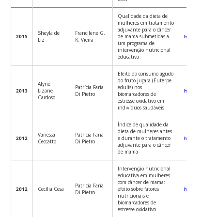
Qualidade da dieta de
mulheres em tratamento
adjuvante para o câncer
Sheyla de
Francilene G.
2015
de mama submetidas a
https://repo
Liz
K. Vieira
um programa de
intervenção nutricional
educativa
Efeito do consumo agudo
do fruto juçara (Euterpe
Alyne
Patrícia Faria
edulis) nos
2013
Lizane
https://repo
Di Pietro
biomarcadores de
Cardoso
estresse oxidativo em
indivíduos saudáveis
Índice de qualidade da
dieta de mulheres antes
Vanessa
Patrícia Faria
2012
e durante o tratamento
http://repos
Ceccatto
Di Pietro
adjuvante para o câncer
de mama
Intervenção nutricional
educativa em mulheres
com câncer de mama:
Patricia Faria
2012
Cecília Cesa
efeito sobre fatores
http://repos
Di Pietro
nutricionais e
biomarcadores de
estresse oxidativo