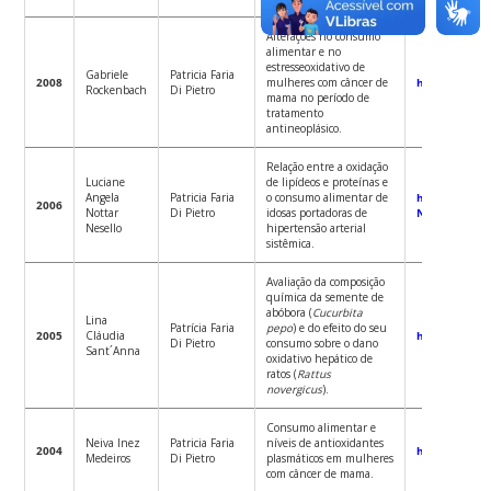
Alterações no consumo
alimentar e no
estresseoxidativo de
Gabriele
Patricia Faria
2008
mulheres com câncer de
http://www.t
Rockenbach
Di Pietro
mama no período de
tratamento
antineoplásico.
Relação entre a oxidação
Luciane
de lipídeos e proteínas e
Angela
Patricia Faria
o consumo alimentar de
http://ppgn.
2006
Nottar
Di Pietro
idosas portadoras de
Nesello.pdf
Nesello
hipertensão arterial
sistêmica.
Avaliação da composição
química da semente de
abóbora (
Cucurbita
Lina
Patrícia Faria
pepo
) e do efeito do seu
2005
Cláudia
http://www.t
Di Pietro
consumo sobre o dano
Sant´Anna
oxidativo hepático de
ratos (
Rattus
novergicus
).
Consumo alimentar e
Neiva Inez
Patricia Faria
níveis de antioxidantes
2004
http://www.t
Medeiros
Di Pietro
plasmáticos em mulheres
com câncer de mama.