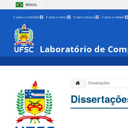
BRASIL
Ir para o conteúdo
1
Ir para o menu
2
Ir para a busca
3
Ir para o rodapé
4
Laboratório de Co
Dissertações
Dissertaçõe