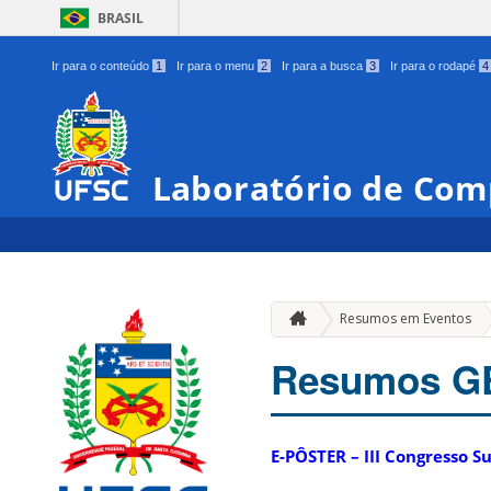
BRASIL
Ir para o conteúdo
1
Ir para o menu
2
Ir para a busca
3
Ir para o rodapé
4
Laboratório de Co
Resumos em Eventos
Resumos G
E-PÔSTER – III Congresso Su