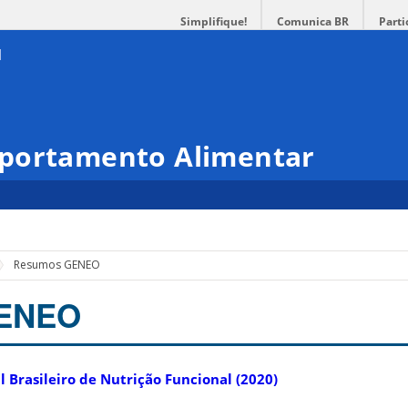
Simplifique!
Comunica BR
Parti
mportamento Alimentar
Resumos GENEO
ENEO
l Brasileiro de Nutrição Funcional (2020)