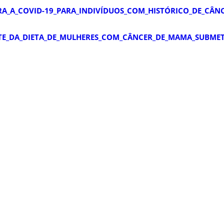
A_A_COVID-19_PARA_INDIVÍDUOS_COM_HISTÓRICO_DE_CÂN
TE_DA_DIETA_DE_MULHERES_COM_CÂNCER_DE_MAMA_SUBME