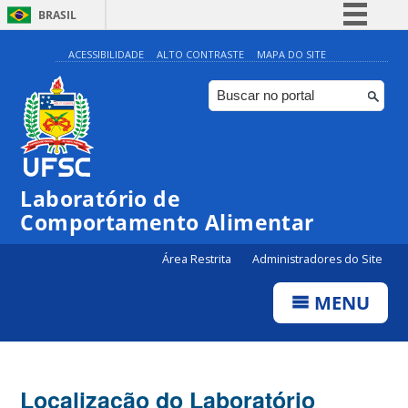
BRASIL
Simplifique!
ACESSIBILIDADE
ALTO CONTRASTE
MAPA DO SITE
Comunica BR
Participe
Acesso à informação
Legislação
Laboratório de
Canais
Comportamento Alimentar
Área Restrita
Administradores do Site
MENU
Localização do Laboratório