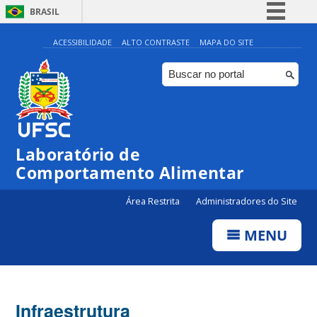
BRASIL
Simplifique!
ACESSIBILIDADE
ALTO CONTRASTE
MAPA DO SITE
Comunica BR
Participe
Acesso à informação
Legislação
Laboratório de
Canais
Comportamento Alimentar
Área Restrita
Administradores do Site
MENU
Infraestrutura